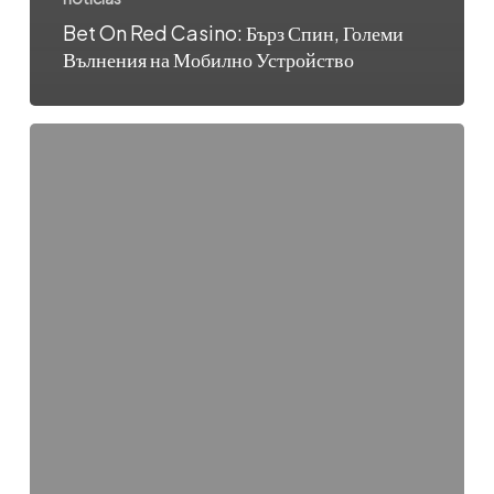
Bet On Red Casino: Бърз Спин, Големи
Вълнения на Мобилно Устройство
CrownGold
Casino
–
Fast‑Paced
Slots
&
Quick
Wins