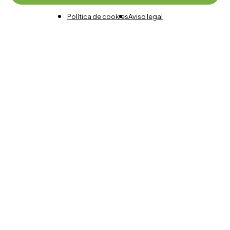
Política de cookies
Aviso legal
noticias
CrownGold Casino – Fast‑Paced Slots
& Quick Wins
MyBet9
Slots
and
Quick
Play:
Your
Guide