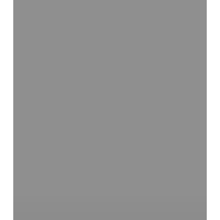
for
Short,
High‑Intensity
Wins