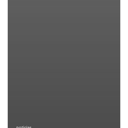
noticias