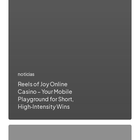
noticias
Reels of Joy Online
Casino – Your Mobile
Playground for Short,
High‑Intensity Wins
Bet
On