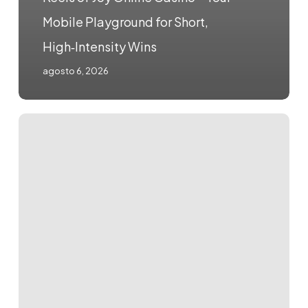
Mobile Playground for Short,
High‑Intensity Wins
agosto 6, 2026
Bet
On
Red
Casino:
Бърз
Спин,
Големи
Вълнения
на
Мобилно
Устройство